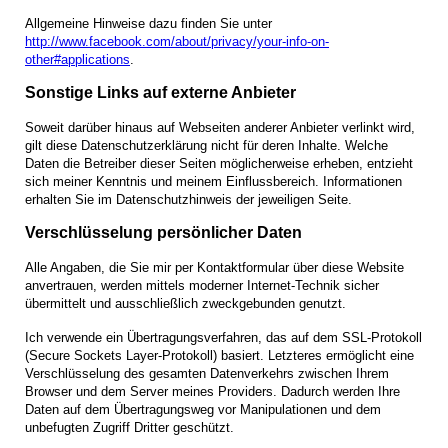
Allgemeine Hinweise dazu finden Sie unte
r
http://www.facebook.com/about/privacy/your-info-on-
other#applications
.
Sonstige Links auf externe Anbieter
Soweit darüber hinaus auf Web­seiten anderer Anbieter verlinkt wird,
gilt diese Daten­schutz­erklärung nicht für deren Inhalte. Welche
Daten die Betreiber dieser Seiten möglicherweise erheben, entzieht
sich meiner Kenntnis und meinem Einfluss­bereich. Informationen
erhalten Sie im Daten­schutz­hinweis der jeweiligen Seite.
Verschlüsselung persönlicher Daten
Alle Angaben, die Sie mir per Kontaktformular über diese Website
anvertrauen, werden mittels moderner Internet-Technik sicher
übermittelt und ausschließlich zweck­gebunden genutzt.
Ich verwende ein Übertragungs­verfahren, das auf dem SSL-Protokoll
(Secure Sockets Layer-Protokoll) basiert. Letzteres ermöglicht eine
Verschlüsselung des gesamten Daten­verkehrs zwischen Ihrem
Browser und dem Server meines Providers. Dadurch werden Ihre
Daten auf dem Übertragungs­weg vor Manipulationen und dem
unbefugten Zugriff Dritter geschützt.